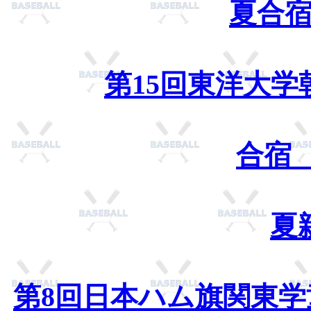
夏合宿
第15回東洋大
合宿
夏
第8回日本ハム旗関東