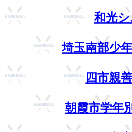
和光シ
埼玉南部少年
四市親
朝霞市学年別