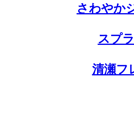
さわやか
スプ
清瀬フ