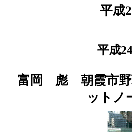
平成2
平成2
富岡 彪 朝霞市野
ットノ