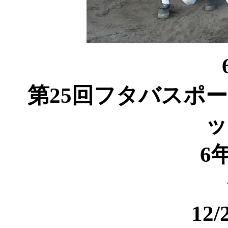
第25回フタバスポ
ッ
6
12