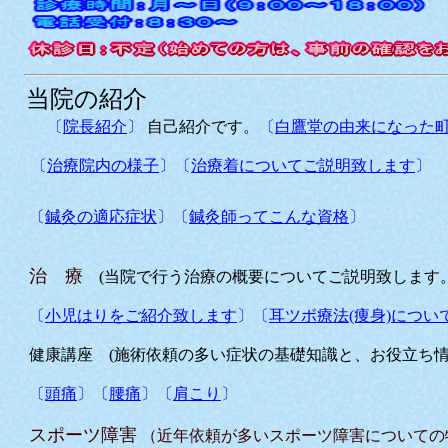
当院の紹介
〔
院長紹介
〕
自己紹介です。
〔
白鷹堂の由来になった
〔
治療院内の様子
〕〔
治療着についてご説明致します
〕
〔
鍼灸の適応症状
〕
〔
鍼灸師ってこんな資格
〕
治 療
(当院で行う治療の概要についてご説明致します。
〔
小児はりをご紹介致します
〕〔
耳ツボ療法(痩身)につい
健康講座
(施術依頼の多い症状の基礎知識と、お役立ち
〔
頭痛
〕〔
腰痛
〕〔
肩こり
〕
スポーツ障害
（近年依頼が多いスポーツ障害についての