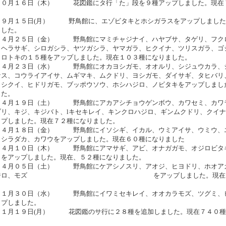
１０月１６日（木） 花図鑑にタ行「た」段を９種アップしました。現在
０９月１５日(月） 野鳥館に、エゾビタキとホシガラスをアップしました
ました。
０４月２５日（金） 野鳥館にマミチャジナイ、ハヤブサ、タゲリ、フク
、ヘラサギ、シロガシラ、ヤツガシラ、ヤマガラ、ヒクイナ、ツリスガラ、ゴ
クロトキの１５種をアップしました。現在１０３種になりました。
０４月２３日（水） 野鳥館にオカヨシガモ、オオルリ、シジュウカラ、
ケス、コウライアイサ、ムギマキ、ムクドリ、ヨシガモ、ダイサギ、タヒバリ
ヒシクイ、ヒドリガモ、ブッポウソウ、ホシハジロ、ノビタキをアップしまし
した。
０４月１９日（土） 野鳥館にアカアシチョウゲンボウ、カワセミ、カワ
ブリ、キジ、キジバト、lキセキレイ、キンクロハジロ、ギンムクドリ、クイ
ップしました。現在７２種になりました。
０４月１８日（金） 野鳥館にイソシギ、イカル、ウミアイサ、ウミウ、
カシラダカ、カワウをアップしました。現在６０種になりました
０４月１０日（木） 野鳥館にアマサギ、アビ、オナガガモ、オジロビタ
リをアップしました。現在、５２種になりました。
０４月０５日（土） 野鳥館にケアシノスリ、アオジ、ヒヨドリ、ホオア
ホオジロ、モズ をアップしました。現在４６
０１月３０日（水） 野鳥館にイワミセキレイ、オオカラモズ、ツグミ、
ップしました。
１１月１９日(月） 花図鑑のサ行に２８種を追加しました。現在
７４０種