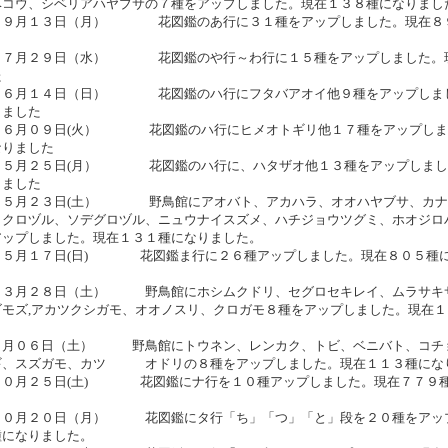
ベコウ、シベリアハヤブサの７種をアップしました。現在１３８種になりまし
０９月１３日（月） 花図鑑のあ行に３１種をアップしました。現在８
０７月２９日（水） 花図鑑のや行～わ行に１５種をアップしました。
た
０６月１４日（日） 花図鑑のハ行にフタバアオイ他９種をアップしま
りました
０６月０９日(火） 花図鑑のハ行にヒメオトギリ他１７種をアップしま
なりました
０５月２５日(月） 花図鑑のハ行に、ハタザオ他１３種をアップしまし
りました
０５月２３日(土） 野鳥館にアオバト、アカハラ、オオハヤブサ、カナ
、クロヅル、ソデグロヅル、ニュウナイスズメ、ハチジョウツグミ、ホオジロ
アップしました。現在１３１種になりました。
０５月１７日(日) 花図鑑ま行に２６種アップしました。現在８０５種
０３月２８日（土） 野鳥館にホシムクドリ、セグロセキレイ、ムラサキ
ゴモズ,アカツクシガモ、オオノスリ、クロガモ８種をアップしました。現在
２月０６日（土） 野鳥館にトウネン、レンカク、トビ、ベニバト、コチ
ギ、スズガモ、カツ オドリの８種をアップしました。現在１１３種にな
１０月２５日(土) 花図鑑にナ行を１０種アップしました。現在７７９
１０月２０日（月） 花図鑑にタ行「ち」「つ」「と」段を２０種をアッ
種になりました。