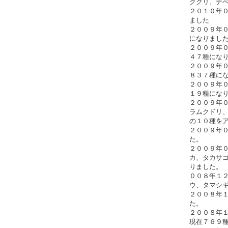
クグリ、ナ
２０１０年
ました
２００９年
になりまし
２００９年
４７種にな
２００９年
８３７種に
２００９年
１９種にな
２００９年
ラムクドリ
の１０種を
２００９年
た。
２００９年
カ、タカサ
りました。
００８年１
ウ、タマシ
２００８年
た。
２００８年
現在７６９