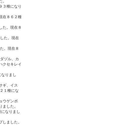
た。
９３種になり
現在８６２種
した。現在８
した。現在
た。現在８
ダヅル、カ
ハクセキレイ
になりまし
サギ、イス
１２１種にな
ョウゲンボ
りました。
種になりまし
プしました。