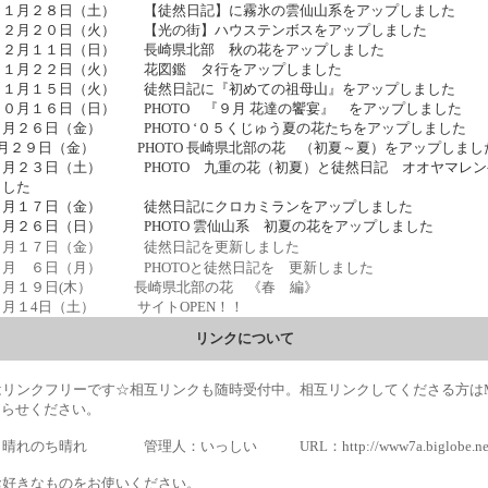
０１月２８日（土） 【徒然日記】に霧氷の雲仙山系をアップしました
１２月２０日（火） 【光の街】ハウステンボスをアップしました
１２月１１日（日） 長崎県北部 秋の花をアップしました
１１月２２日（火） 花図鑑 タ行をアップしました
１１月１５日（火） 徒然日記に『初めての祖母山』をアップしました
０月１６日（日） PHOTO 『９月 花達の饗宴』 をアップしました
月２６日（金） PHOTO ‘０５くじゅう夏の花たちをアップしました
7月２９日（金） PHOTO 長崎県北部の花 （初夏～夏）をアップしまし
７月２３日（土） PHOTO 九重の花（初夏）と徒然日記 オオヤマレン
ました
６月１７日（金） 徒然日記にクロカミランをアップしました
６月２６日（日） PHOTO 雲仙山系 初夏の花をアップしました
６月１７日（金） 徒然日記を更新しました
６月 ６日（月） PHOTOと徒然日記を 更新しました
５月１９日(木） 長崎県北部の花 《春 編》
５月１4日（土） サイトOPEN！！
リンクについて
リンクフリーです☆相互リンクも随時受付中。相互リンクしてくださる方はM
知らせください。
のち晴れ 管理人：いっしい URL：http://www7a.biglobe.ne.jp/~
好きなものをお使いください。