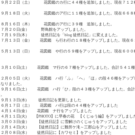
０９月２２日（土） 花図鑑のカ行に４４種を追加しました。現在７１２
０９月１８日（火） 花図鑑のア行に１１種を追加しました。現在６６８
０８月１６日（木） 花図鑑のア行に３９種 追加しました。
０７月２０日(金） 野鳥館をアップしました。
７月１９日(木） 徒然日記を「blog 徒然日記」に変えました。
０７月１３日（金） 花図鑑 ら行わ行の１８種をアップしました。現在６
０５月１３日（日） 花図鑑 や行の５９種をアップしました。現在６００
０３月１０日(土） 花図鑑 マ行の６７種をアップしました。合計５４１種
１２月０５日（火） 花図鑑 ハ行「ふ」「へ」「ほ」の段４６種をアップ
になりました。
０９月１６日(土） 花図鑑 ハ行「ひ」段の４３種をアップしました。合計
た。
０９月１３日(水) 徒然日記を更新しました
０６月１７日（土） 花図鑑 ハ行は段の４４種をアップしました
０４月１４日(金） 花図鑑 ナ行をアップしました
４月１１日(火) 【PHOTO】に早春の花 【くじゅう編】をアップしまし
０３月０３日(金） 【徒然日記】に雪解けのくじゅうをアップしました
０２月１４日(火） 【徒然日記】に難所ケ滝～三郡山をアップしました
０２月０８日(水） 徒然日記に【カワセミ】をアップしました