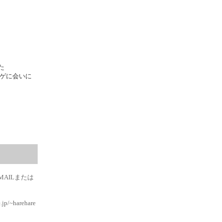
た
ゲに会いに
AILまたは
harehare