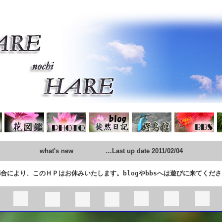
what's new …Last up date 2011/02/04
により、このＨＰはお休みいたします。blogやbbsへは遊びに来てくだ