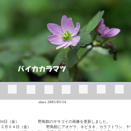
since 2005/05/14
年02月04日（金） 野鳥館のササゴイの画像を更新しました。
０２月０４日（金） 野鳥館にアオゲラ、キビタキ、カラフトワシ、ヤ