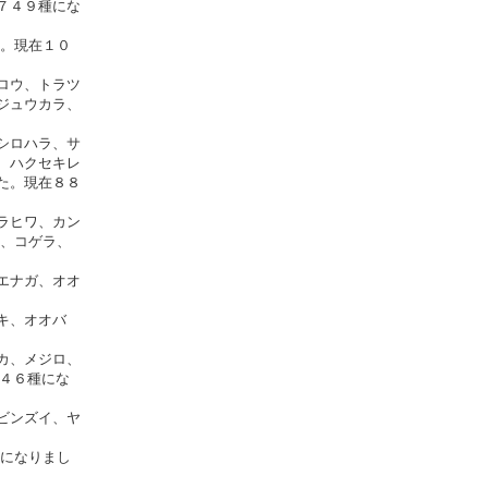
７４９種にな
。現在１０
ロウ、トラツ
ジュウカラ、
シロハラ、サ
、ハクセキレ
た。現在８８
ラヒワ、カン
ナ、コゲラ、
エナガ、オオ
キ、オオバ
カ、メジロ、
種にな
ビンズイ、ヤ
になりまし