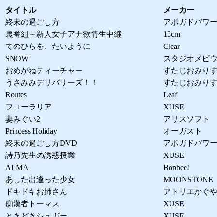
タイトル
メーカー
終末の過ごし方
アボガドパワ
裏番組～新人女子アナ欲情生中継
13cm
てのひらを、たいように
Clear
SNOW
スタジオメビ
おめがねティーチャー
すたじおみり
うさみみデリバリーズ！！
すたじおみり
Routes
Leaf
フローラリア
XUSE
妻みぐい2
アリスソフト
Princess Holiday
オーガスト
終末の過ごし方DVD
アボガドパワ
詩乃先生の誘惑授業
XUSE
ALMA
Bonbee!
あした出逢った少女
MOONSTONE
ドキドキお姉さん
アトリエかぐ
痴漢者トーマス
XUSE
ときどきシュガー
XUSE