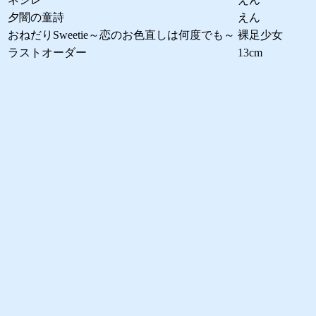
夕闇の童詩
えん
おねだりSweetie～恋のお色直しは何度でも～
裸足少女
ラストオーダー
13cm