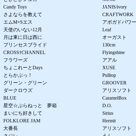
Candy Toys
JANIS/ivory
さよならを教えて
CRAFTWORK
エムM×Sエス
アボガドパワ
天使のいない12月
Leaf
月は東に日は西に
オーガスト
プリンセスブライド
130cm
CROSS†CHANNEL
Flyingshine
フラワーズ
アアル
ちょこれーとDays
XUSE
とらかぷっ！
Pulltop
グリーン・グリーン
GROOVER
ダークロウズ
アリスソフト
BLUE
CaramelBox
星空☆ぷらねっと 夢箱
D.O.
まいにち好きして
Sirius
FOLKLORE JAM
Hermit
大番長
アリスソフト
ネジレ
えん