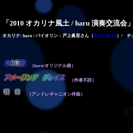
「2010 オカリナ風土 / haru 演奏交
オカリナ: haru / バイオリン：戸上眞里さん（
BALLMON
）/ 
（haru/オリジナル曲）
（作者不詳）
（アンドレギャニオン作曲）