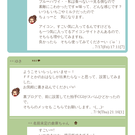
ブルーハワイ・・私は食べない⇒見る側なので
素敵にこわかったですｗ味って、どんな感じです？
いつも いちごやミルクだったので
ちょっーと 気になります。
アイコン。すごい気に入ってるんですけども
も一つ気に入ってるアイコンサイトさんあるので、
そちらも増やしてみますね。
良かったら そちら使ってみてくださーい（´ω｀）
.. 7/17(Fri) 17:11[7]
++ ゆき
ようこそ いらっしゃいませ～！
ＦＦとかのおはなしが出来たらな～と思って、設置してみま
した。
お気軽に書き込んでください^v^
裏ブログで、前に設置してた拍手CGIがスパムひどかったの
で。
そちらのメッセも こちらでお願いします。<(_ _)>
.. 7/ 9(Thu) 21:16[1]
++ 名前未定の倉庫ちゃん
すごいー!