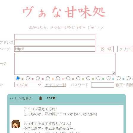
よかったら、メッセージをどうぞ～（´ω｀）ノ
アドレス
ムページ
ージ
■
■
■
■
■
■
■
■
■
■
■
ン
アイコン一覧
パスワード
修正・削除
++ りさるるん
アイコン増えてるね!
こっちのが、私の顔アイコンかわいいかな(^^)
もうすぐあますず祭りだよん!
今年は新アイテムあるのかなー。