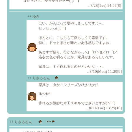
なかったら、がっかりだぞー(;´ρ｀)
.. 7/28(Tue) 14:57[8]
++ ゆき
はい、がんばって増やしましたですよ～。
ぜぃぜぃっ(;´ρ｀)
ほんとに、こちらも可愛らしくて素敵です。
特に、ドットぽさが味わいある感じですよね。
あますず祭り、行かなきゃっ＼(゜ロ＼)(／ロ゜)／
浴衣の色が明るくとか、家具があるらしいです。
家具は、すぐ作れるものだといいな・・。
.. 8/10(Mon) 11:29[9]
++ りさるるん
家具は、虫かごシリーズ?みたいだね!
Hehehe!!
作れるか微妙な木工スキルでございますが(´∇｀)
.. 8/11(Tue) 13:25[10]
++ りさるるん