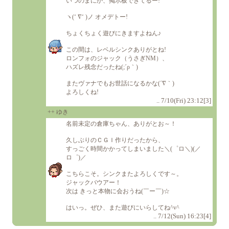
いつのまにか、掲示板できてるー!
ヽ(‘ ∇‘ )ノ オメデトー!
ちょくちょく遊びにきますよねん♪
この間は、レベルシンクありがとね!
ロンフォのジャック（うさぎNM）、
ハズレ残念だったね(;´ρ｀)
またヴァナでもお世話になるかな(´∇｀)
よろしくね!
.. 7/10(Fri) 23:12[3]
++ ゆき
名前未定の倉庫ちゃん、ありがとお～！
久しぶりのＣＧＩ作りだったから、
すっごく時間かかってしまいました＼(゜ロ＼)(／
ロ゜)／
こちらこそ。シンクまたよろしくです～。
ジャックバウアー！
次は きっと本物に会おうね(￣ー￣)☆
はいっ。ぜひ、また遊びにいらしてね^v^
.. 7/12(Sun) 16:23[4]