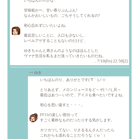
いちばんのりかな!
甘味処かー。甘い香りぷんぷん!
なんかおいしいもの、ごちそうしてくれるの?
初心忘れずにいたいよね。
最近悲しいことに、人口も少ないし、
レベルアゲすることもないのだけど、
ゆきちゃんと弟さんのようなのほほんとした
ヴァナ生活を私もまだ送っていきたいものだね。
.. 7/10(Fri) 22:59[2]
++ ゆき
いちばんのり、ありがとです(´∇｀)ノ☆
とりあえず、メロンジュースをど～ぞ( ^-^)_旦～
最近はあつ～いので、アイスも食べたいですよね。
初心を思い返すと・・・。
FF11の楽しい部分って
すごく素朴なものだったりする気がします。
カツカツしてない、りさるるんさんだったら
これからも送れることだろうな（´ω｀）