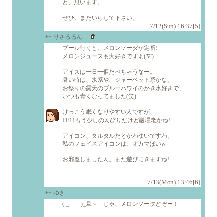
と、思います。
ぜひ、またいらして下さい。
.. 7/12(Sun) 16:37[5]
++ りさるるん
プール行くと、メロンソーダが定番!
メロンジュースも大好きですよ('∇')
アイスは一日一個たべちゃうなー。
暑い時は、氷系や、シャーベット系かな。
お祭りの露天のブルーハワイのかき氷好きで、
いつも青くなってました(笑)
けっこう眠くなりやすい人ですが、
FF11もう少しのんびりだけど巖場老かね!
アイコン、タルタルだとかわゆいですわ。
私のフェイスアイコンは、オカマぽいw
お邪魔しましたん。また遊びにきますね!
.. 7/13(Mon) 13:46[6]
++ ゆき
(´_ゝ｀)_旦～ じゃ、メロンソーダどぞー！