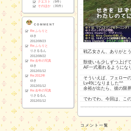
クエスト
（9件）
そのほか
（35件）
COMMENT
Re:ふらりと
ゆき
2012/08/23
Re:ふらりと
りさるるん
戦乙女さん、ありがとうご
2012/08/22
Re:去年の写真
獣使いも少しずつ上げて
ゆき
AF一式着れるようにな
2012/01/12
Re:2012年
そういえば、フェロー
ゆき
Lv49になりました^^
2012/01/12
余裕が出たら、彼の限
Re:去年の写真
りさるるん
でわでわ。今回は、この
2012/01/12
コメント一覧