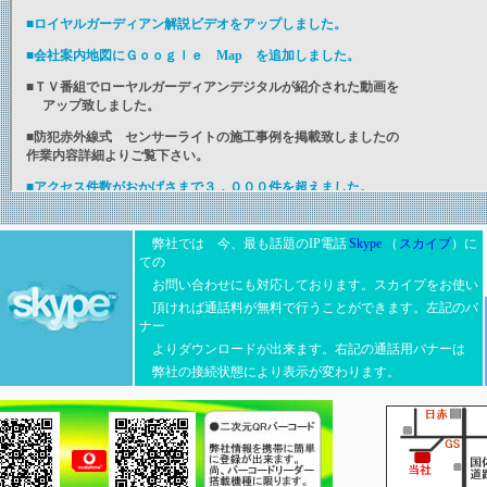
弊社では 今、最も話題のIP電話
Skype
（
スカイプ
）に
ての
お問い合わせにも対応しております。スカイプをお使い
頂ければ通話料が無料で行うことができます。左記のバ
ナー
よりダウンロードが出来ます。右記の通話用バナーは
弊社の接続状態により表示が変わります。