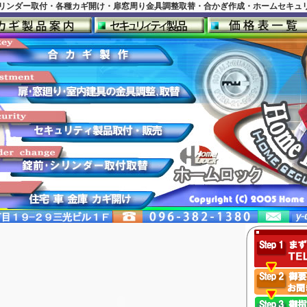
リンダー取付・各種カギ開け・扉窓周り金具調整取替・合かぎ作成・ホームセキュリ