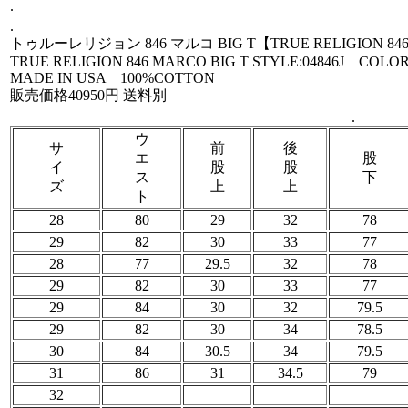
.
.
トゥルーレリジョン 846 マルコ BIG T【TRUE RELIGION 846
TRUE RELIGION 846 MARCO BIG T STYLE:04846J COL
MADE IN USA 100%COTTON
販売価格40950円 送料別
.
ウ
サ
前
後
エ
股
イ
股
股
ス
下
ズ
上
上
ト
28
80
29
32
78
29
82
30
33
77
28
77
29.5
32
78
29
82
30
33
77
29
84
30
32
79.5
29
82
30
34
78.5
30
84
30.5
34
79.5
31
86
31
34.5
79
32