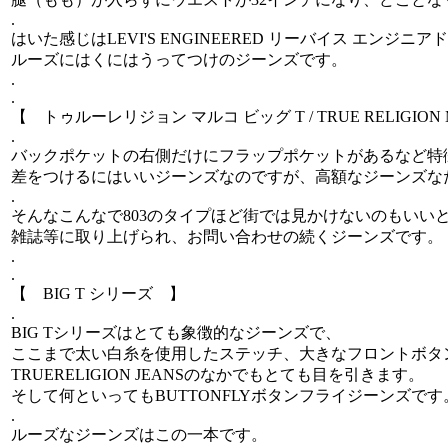
.
はいた感じはLEVI'S ENGINEERED リーバイス エン
ルーズにはくにはうってつけのジーンズです。
.
.
【 トゥルーレリジョン マルコ ビッグ T / TRUE RELIGION 
.
バックポケットの右側だけにフラップポケットがあるなど特
差をつけるにはいいジーンズなのですが、高額なジーンズな
.
そんなこんなで803のタイプほど街では見かけないのもいい
雑誌等に取り上げられ、お問い合わせの続くジーンズです。
.
.
【 BIG T シリーズ 】
.
BIG Tシリーズはとても象徴的なジーンズで、
ここまで太い白糸を使用したステッチ、大きなフロントボタン
TRUERELIGION JEANSのなかでもとても目を引きます。
そして何といってもBUTTONFLYボタンフライジーンズです
.
ルーズなジーンズはこの一本です。