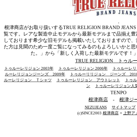
.
根津商店がお取り扱いするTRUE RELIGION BRAND JE
覧です。レアな製造中止モデルから最新モデルまで品揃え豊
しております希少な旧モデルも掲載いたしておりますので、
た方は見聞のため一度ご覧になってみるのもよろしいかと思
た。」から「新しく入荷した最新モデルです！
TRUE RELIGION トゥ
トゥルーレリジョン 2003年
トゥルーレリジョン 2006年
トゥルーレリジ
ルーレリジョンジーンズ 2009年
トゥルーリリジョン ジーンズ 201
ルーレリジョン Ｔシャツ
トゥルーレリジョン アウトレット
トゥル
ン
トゥルーレリジョン人
TENPO
根津商店
-
根津ジ
NEZUJEANS
サイトマップ
(c)SINCE2003
根津商店
×
上野ア