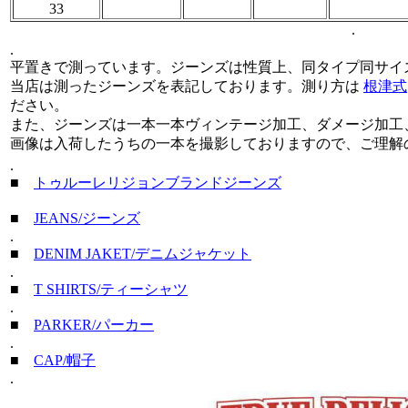
33
.
.
平置きで測っています。ジーンズは性質上、同タイプ同サイ
当店は測ったジーンズを表記しております。測り方は
根津式
ださい。
また、ジーンズは一本一本ヴィンテージ加工、ダメージ加工
画像は入荷したうちの一本を撮影しておりますので、ご理解
.
■
トゥルーレリジョンブランドジーンズ
■
JEANS/ジーンズ
.
■
DENIM JAKET/デニムジャケット
.
■
T SHIRTS/ティーシャツ
.
■
PARKER/パーカー
.
■
CAP/帽子
.