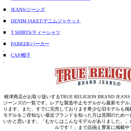
■
JEANS/ジーンズ
.
■
DENIM JAKET/デニムジャケット
.
■
T SHIRTS/ティーシャツ
.
■
PARKER/パーカー
.
■
CAP/帽子
.
.
根津商店がお取り扱いするTRUE RELIGION BRAND JEA
ジーンズの一覧です。レアな製造中止モデルから最新モデル
ります。また、すでに完売しております希少な旧モデルも掲
モデルをご存知ない最近ブランドを知った方は見聞のため一
いかと思います。「むかしはこんなモデルがありました。」
ルです！」まで品揃え豊富に掲載中