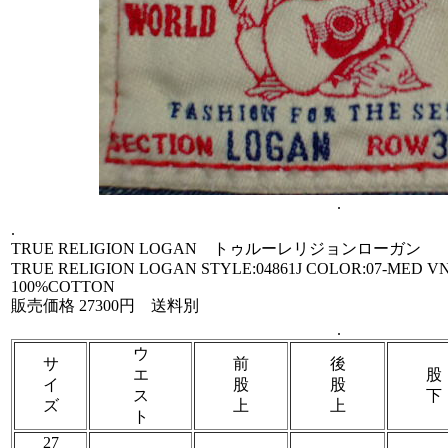
.
.
TRUE RELIGION LOGAN トゥルーレリジョンローガン
TRUE RELIGION LOGAN STYLE:04861J COLOR:07-MED 
100%COTTON
販売価格 27300円 送料別
.
ウ
サ
前
後
エ
股
イ
股
股
ス
下
ズ
上
上
ト
27