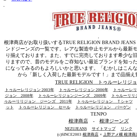
.
.
根津商店がお取り扱いするTRUE RELIGION BRAND JEA
ンドジーンズの一覧です。レアな製造中止モデルから最新
り揃えております。また、すでに完売しております希少な
りますので、昔のモデルをご存知ない最近ブランドを知っ
になってみるのもよろしいかと思います。「むかしはこん
から「新しく入荷した最新モデルです！」まで品揃え
TRUE RELIGION トゥルーレリジ
トゥルーレリジョン 2003年
トゥルーレリジョン 2006年
トゥルーレリジ
ジョン 2008年
トゥルーレリジョンジーンズ 2009年
トゥルーリリジ
ゥルーリリジョン ジーンズ 2011年
トゥルーレリジョン Ｔシャツ
ット
トゥルーレリジョン セール
トゥルーレリジョン バーゲン
TENPO
根津商店
-
根津ジーンズ
NEZUJEANS
サイトマップ
リンク
(c)SINCE2003
根津商店
×
上野アメ横 根津商