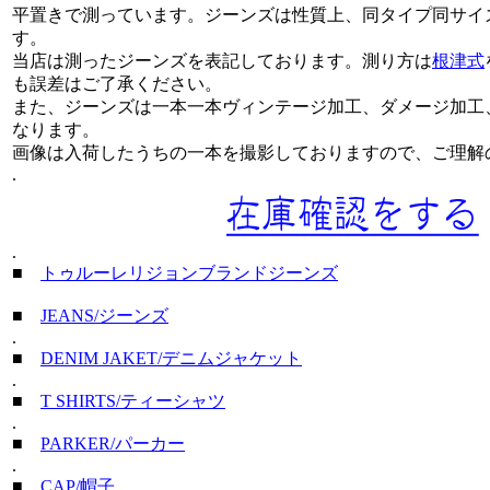
平置きで測っています。ジーンズは性質上、同タイプ同サイ
す。
当店は測ったジーンズを表記しております。測り方は
根津式
も誤差はご了承ください。
また、ジーンズは一本一本ヴィンテージ加工、ダメージ加工
なります。
画像は入荷したうちの一本を撮影しておりますので、ご理解
.
.
■
トゥルーレリジョンブランドジーンズ
■
JEANS/ジーンズ
.
■
DENIM JAKET/デニムジャケット
.
■
T SHIRTS/ティーシャツ
.
■
PARKER/パーカー
.
■
CAP/帽子