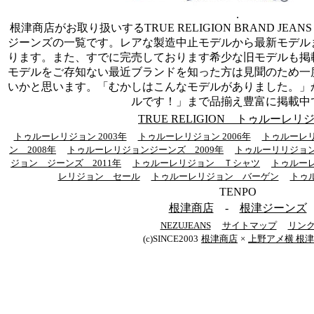
.
根津商店がお取り扱いするTRUE RELIGION BRAND JEA
ジーンズの一覧です。レアな製造中止モデルから最新モデル
ります。また、すでに完売しております希少な旧モデルも掲
モデルをご存知ない最近ブランドを知った方は見聞のため一
いかと思います。「むかしはこんなモデルがありました。」
ルです！」まで品揃え豊富に掲載中
TRUE RELIGION トゥルーレリ
トゥルーレリジョン 2003年
トゥルーレリジョン 2006年
トゥルーレリ
ン 2008年
トゥルーレリジョンジーンズ 2009年
トゥルーリリジョン
ジョン ジーンズ 2011年
トゥルーレリジョン Ｔシャツ
トゥルー
レリジョン セール
トゥルーレリジョン バーゲン
トゥ
TENPO
根津商店
-
根津ジーンズ
NEZUJEANS
サイトマップ
リン
(c)SINCE2003
根津商店
×
上野アメ横 根