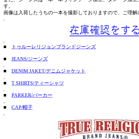
す。
画像は入荷したうちの一本を撮影しておりますので、ご理解
.
.
■
トゥルーレリジョンブランドジーンズ
■
JEANS/ジーンズ
.
■
DENIM JAKET/デニムジャケット
.
■
T SHIRTS/ティーシャツ
.
■
PARKER/パーカー
.
■
CAP/帽子
.