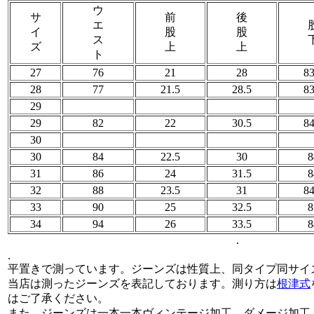
ウ
サ
前
後
エ
イ
股
股
ス
ズ
上
上
ト
27
76
21
28
83
28
77
21.5
28.5
83
29
29
82
22
30.5
84
30
30
84
22.5
30
8
31
86
24
31.5
8
32
88
23.5
31
84
33
90
25
32.5
8
34
94
26
33.5
8
.
.
平置きで測っています。ジーンズは性質上、同タイプ同サイ
当店は測ったジーンズを表記しております。測り方は
根津式
はご了承ください。
また、ジーンズは一本一本ヴィンテージ加工、ダメージ加工