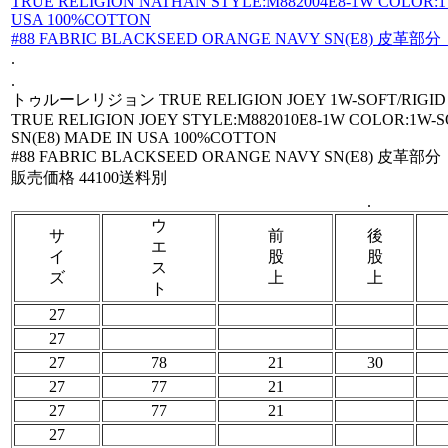
TRUE RELIGION NATHAN STYLE:M882004E8-1W COLOR:1
USA 100%COTTON
#88 FABRIC BLACKSEED ORANGE NAVY SN(E8) 皮革
.
.
トゥルーレリジョン TRUE RELIGION JOEY 1W-SOFT/RI
TRUE RELIGION JOEY STYLE:M882010E8-1W COLOR:1W-
SN(E8) MADE IN USA 100%COTTON
#88 FABRIC BLACKSEED ORANGE NAVY SN(E8) 皮革
販売価格 44100送料別
.
ウ
サ
前
後
エ
イ
股
股
ス
ズ
上
上
ト
27
27
27
78
21
30
27
77
21
27
77
21
27