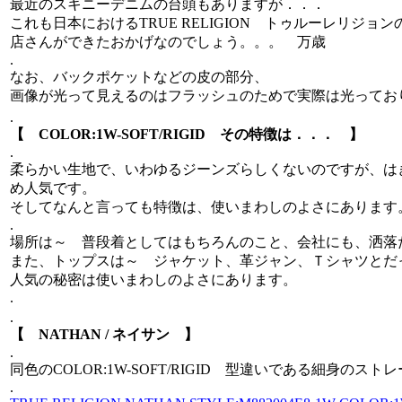
最近のスキニーデニムの台頭もありますが．．．
これも日本におけるTRUE RELIGION トゥルーレリジ
店さんができたおかげなのでしょう。。。 万歳
.
なお、バックポケットなどの皮の部分、
画像が光って見えるのはフラッシュのためで実際は光ってお
.
【 COLOR:1W-SOFT/RIGID その特徴は．．． 】
.
柔らかい生地で、いわゆるジーンズらしくないのですが、は
め人気です。
そしてなんと言っても特徴は、使いまわしのよさにあります
.
場所は～ 普段着としてはもちろんのこと、会社にも、洒落
また、トップスは～ ジャケット、革ジャン、Ｔシャツとだ
人気の秘密は使いまわしのよさにあります。
.
.
【 NATHAN / ネイサン 】
.
同色のCOLOR:1W-SOFT/RIGID 型違いである細身のス
.