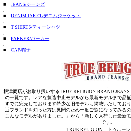
■
JEANS/ジーンズ
.
■
DENIM JAKET/デニムジャケット
.
■
T SHIRTS/ティーシャツ
.
■
PARKER/パーカー
.
■
CAP/帽子
.
.
根津商店がお取り扱いするTRUE RELIGION BRAND JE
の一覧です。レアな製造中止モデルから最新モデルまで品
すでに完売しております希少な旧モデルも掲載いたしてお
近ブランドを知った方は見聞のため一度ご覧になってみる
こんなモデルがありました。」から「新しく入荷した最新
です。
TRUE RELIGION トゥル