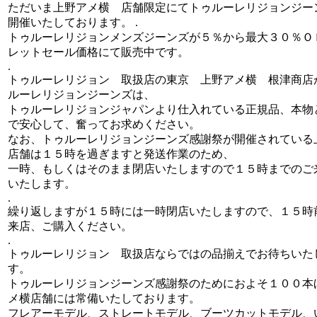
ただいま上野アメ横 店舗限定にてトゥルーレリジョンジー
開催いたしております。 .
トゥルーレリジョンメンズジーンズが５％から最大３０％Ｏ
レットセール価格にて販売中です。
.
トゥルーレリジョン 取扱店の東京 上野アメ横 根津商店
ルーレリジョンジーンズは、
トゥルーレリジョンジャパンより仕入れている正規品、本物
で安心して、奮ってお求めください。
なお、トゥルーレリジョンジーンズ感謝祭が開催されてい
店舗は１５時を過ぎますと発送作業のため、
一時、もしくはそのまま閉店いたしますので１５時までのご
いたします。
.
繰り返しますが１５時には一時閉店いたしますので、１５時
来店、ご購入ください。
.
トゥルーレリジョン 取扱店ならではの品揃えでお待ちいた
す。
トゥルーレリジョンジーンズ感謝祭のためにおよそ１００本
メ横店舗には常備いたしております。
フレアーモデル、ストレートモデル、ブーツカットモデル、