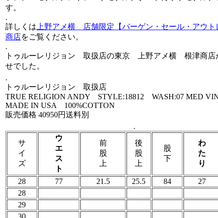
す。
.
詳しくは
上野アメ横 店舗限定【バーゲン・セール・アウト
商店
をご覧ください。
.
トゥルーレリジョン 取扱店の東京 上野アメ横 根津商店
せでした。
.
トゥルーレリジョン 取扱店
TRUE RELIGION ANDY STYLE:18812 WASH:07 MED VI
MADE IN USA 100%COTTON
販売価格 40950円送料別
.
ウ
サ
前
後
わ
エ
股
イ
股
股
た
ス
下
ズ
上
上
り
ト
28
77
21.5
25.5
84
27
28
29
30