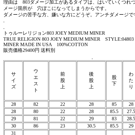
理由は 803ダメージ加工があるタイプは、はいていくつれ
メージ箇所が 穴ぼこになってしまうからです。
ダメージの苦手な方、嫌いな方にどうぞ。アンチダメージで
.
.
トゥルーレリジョン803 JOEY MEDIUM MINER
TRUE RELIGION 803 JOEY MEDIUM MINER STYLE:04803
MINER MADE IN USA 100%COTTON
販売価格29400円 送料別
.
ウ
サ
前
後
わ
エ
股
イ
股
股
た
ス
下
ズ
上
上
り
ト
28
82
22
28
85
28
28
80
22
28
85.5
27.
29
81
22
29
83
28.
30
86
23
30.5
85.5
29
31