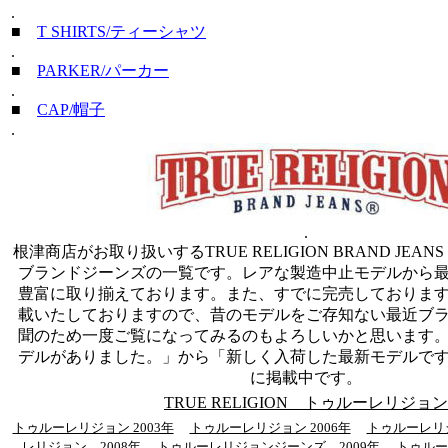
.
■
T SHIRTS/ティーシャツ
.
■
PARKER/パーカー
.
■
CAP/帽子
.
.
根津商店がお取り扱いするTRUE RELIGION BRAND JEAN
ブランドジーンズの一覧です。レアな製造中止モデルから
豊富に取り揃えております。また、すでに完売しておりま
載いたしておりますので、昔のモデルをご存知ない最近ブ
聞のため一度ご覧になってみるのもよろしいかと思います
デルがありました。」から「新しく入荷した最新モデルで
に掲載中です。
TRUE RELIGION トゥルーレリジョン
トゥルーレリジョン 2003年
トゥルーレリジョン 2006年
トゥルーレリジ
レリジョン 2008年
トゥルーレリジョンジーンズ 2009年
トゥル