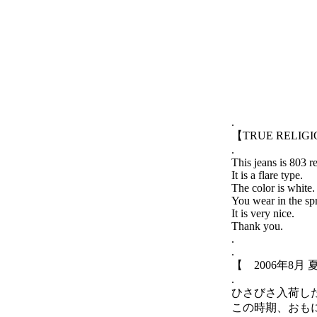
.
【TRUE RELIGION
.
This jeans is 803 r
It is a flare type.
The color is white.
You wear in the sp
It is very nice.
Thank you.
.
.
【 2006年8月 
.
ひさびさ入荷し
この時期、おも