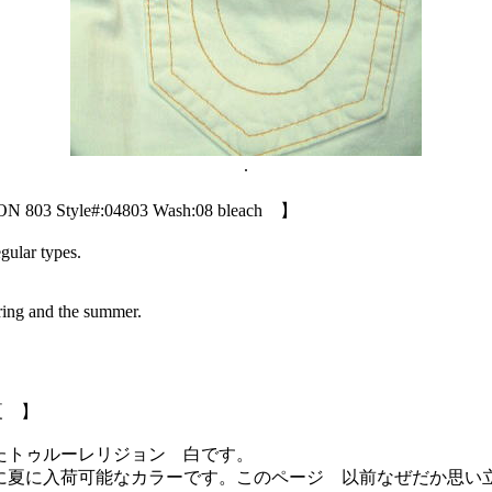
.
 803 Style#:04803 Wash:08 bleach 】
egular types.
ring and the summer.
夏 】
たトゥルーレリジョン 白です。
に夏に入荷可能なカラーです。このページ 以前なぜだか思い