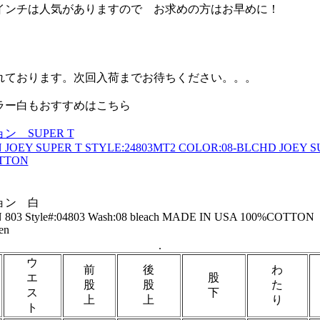
7インチは人気がありますので お求めの方はお早めに！
】
れております。次回入荷までお待ちください。。。
ラー白もおすすめはこちら
 SUPER T
 JOEY SUPER T STYLE:24803MT2 COLOR:08-BLCHD JOEY 
OTTON
ョン 白
803 Style#:04803 Wash:08 bleach MADE IN USA 100%COTTON
en
.
ウ
前
後
わ
エ
股
股
股
た
ス
下
上
上
り
ト