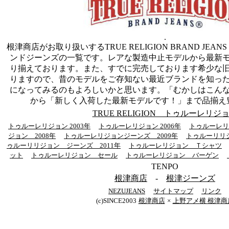
.
根津商店がお取り扱いするTRUE RELIGION BRAND JEA
ンドジーンズの一覧です。レアな製造中止モデルから最新
り揃えております。また、すでに完売しております希少な
りますので、昔のモデルをご存知ない最近ブランドを知っ
になってみるのもよろしいかと思います。「むかしはこん
から「新しく入荷した最新モデルです！」まで品揃え
TRUE RELIGION トゥルーレリジ
トゥルーレリジョン 2003年
トゥルーレリジョン 2006年
トゥルーレリジ
ジョン 2008年
トゥルーレリジョンジーンズ 2009年
トゥルーリリジ
ゥルーリリジョン ジーンズ 2011年
トゥルーレリジョン Ｔシャツ
ット
トゥルーレリジョン セール
トゥルーレリジョン バーゲン
TENPO
根津商店
-
根津ジーンズ
NEZUJEANS
サイトマップ
リンク
(c)SINCE2003
根津商店
×
上野アメ横 根津商