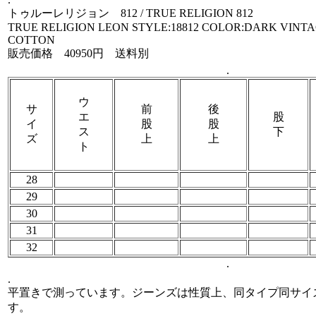
トゥルーレリジョン 812 / TRUE RELIGION 812
TRUE RELIGION LEON STYLE:18812 COLOR:DARK VINTA
COTTON
販売価格 40950円 送料別
.
ウ
サ
前
後
エ
股
イ
股
股
ス
下
ズ
上
上
ト
28
29
30
31
32
.
.
平置きで測っています。ジーンズは性質上、同タイプ同サイ
す。