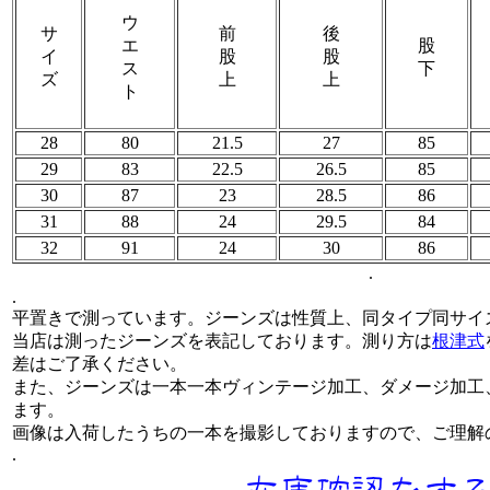
ウ
サ
前
後
エ
股
イ
股
股
ス
下
ズ
上
上
ト
28
80
21.5
27
85
29
83
22.5
26.5
85
30
87
23
28.5
86
31
88
24
29.5
84
32
91
24
30
86
.
.
平置きで測っています。ジーンズは性質上、同タイプ同サイ
当店は測ったジーンズを表記しております。測り方は
根津式
差はご了承ください。
また、ジーンズは一本一本ヴィンテージ加工、ダメージ加工
ます。
画像は入荷したうちの一本を撮影しておりますので、ご理解
.