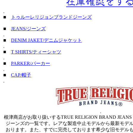
.
■
トゥルーレリジョンブランドジーンズ
■
JEANS/ジーンズ
.
■
DENIM JAKET/デニムジャケット
.
■
T SHIRTS/ティーシャツ
.
■
PARKER/パーカー
.
■
CAP/帽子
.
.
根津商店がお取り扱いするTRUE RELIGION BRAND JEA
ジーンズの一覧です。レアな製造中止モデルから最新モデ
おります。また、すでに完売しております希少な旧モデル