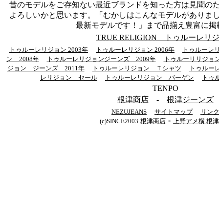
昔のモデルをご存知ない最近ブランドを知った方は見聞の
よろしいかと思います。「むかしはこんなモデルがありま
最新モデルです！」まで品揃え豊富に掲
TRUE RELIGION トゥルーレリ
トゥルーレリジョン 2003年
トゥルーレリジョン 2006年
トゥルーレリ
ン 2008年
トゥルーレリジョンジーンズ 2009年
トゥルーリリジョン
ジョン ジーンズ 2011年
トゥルーレリジョン Ｔシャツ
トゥルー
レリジョン セール
トゥルーレリジョン バーゲン
トゥ
TENPO
根津商店
-
根津ジーンズ
NEZUJEANS
サイトマップ
リン
(c)SINCE2003
根津商店
×
上野アメ横 根