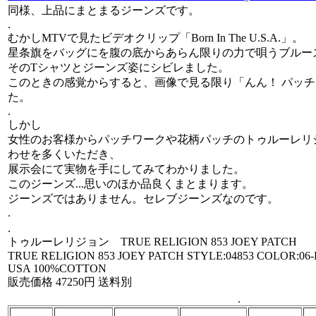
同様、上品にまとまるジーンズです。
.
むかしMTVで見たビデオクリップ「Born In The U.S.A.」。
星条旗をバッグにを腹の底からあらん限りの力で唄うブルー
そのTシャツとジーンズ姿にシビレました。
このときの感覚からすると、画像で見る限り「んん！ パッ
た。
.
しかし
女性のお客様からパッチワークや花柄パッチのトゥルーレリ
わせを多くいただき、
展示会にて実物を手にしてみてわかりました。
このジーンズ...思いのほか品良くまとまります。
ジーンズではありません。セレブジーンズなのです。
.
.
トゥルーレリジョン TRUE RELIGION 853 JOEY PATCH
TRUE RELIGION 853 JOEY PATCH STYLE:04853 COLOR:0
USA 100%COTTON
販売価格 47250円 送料別
.