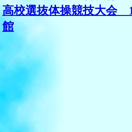
高校選抜体操競技大会 1
館