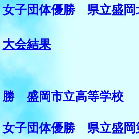
女子団体優勝 県立盛岡
大会結果
勝 盛岡市立高等学校
女子団体優勝 県立盛岡