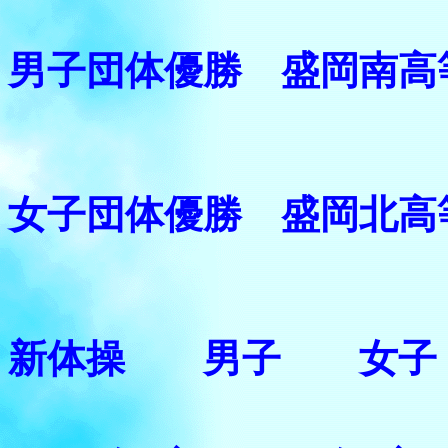
男子団体優勝 盛岡南高
女子団体優勝 盛岡北高
新体操 男子 女子