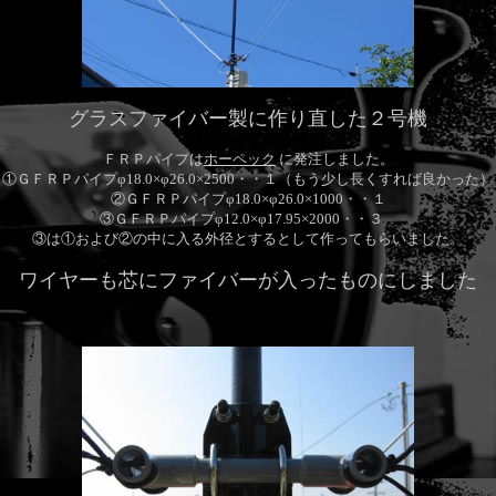
グラスファイバー製に作り直した２号機
ＦＲＰパイプは
ホーペック
に発注しました。
①ＧＦＲＰパイプφ18.0×φ26.0×2500・・１（もう少し長くすれば良かった）
②ＧＦＲＰパイプφ18.0×φ26.0×1000・・１
③ＧＦＲＰパイプφ12.0×φ17.95×2000・・３
③は①および②の中に入る外径とするとして作ってもらいました。
ワイヤーも芯にファイバーが入ったものにしました