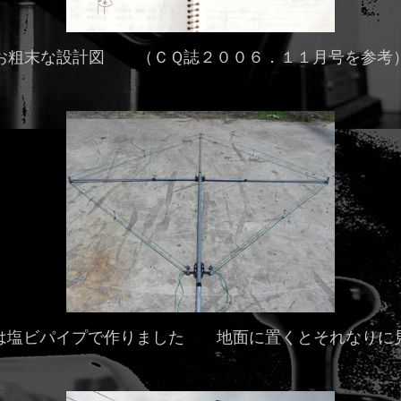
お粗末な設計図 （ＣＱ誌２００６．１１月号を参考
は塩ビパイプで作りました 地面に置くとそれなりに