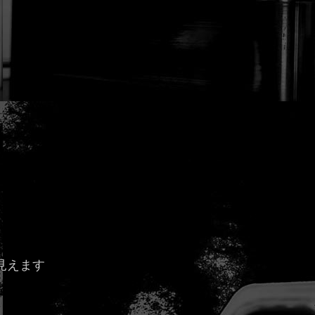
）
見えます