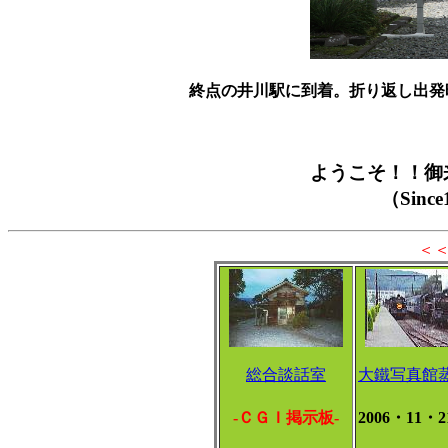
終点の井川駅に到着。折り返し出発時刻
ようこそ！！御
（Sinc
＜
総合談話室
大鐵写真館
-ＣＧＩ掲示板-
2006・11・