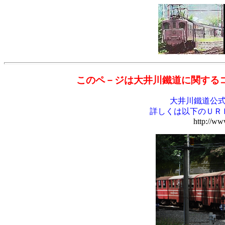
このペ－ジは大井川鐵道に関するコ
大井川鐵道公
詳しくは以下のＵＲ
http://ww