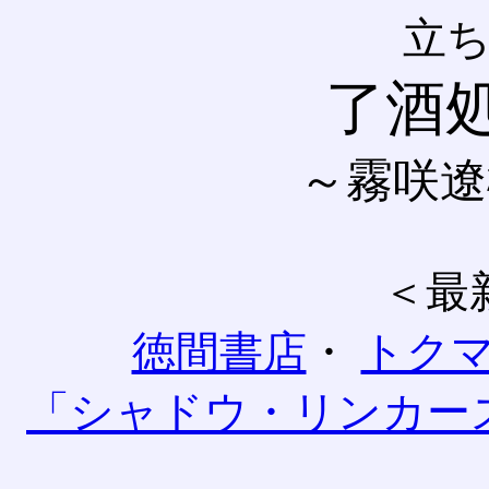
立
了酒
～霧咲遼
＜最
徳間書店
・
トク
「シャドウ・リンカー