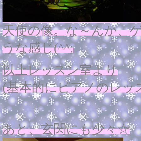
天使の像。な～んか、
うな感じ
(^^;
以上レッスン室より
(基本的にピアノのレッ
あと、玄関にも少々☆