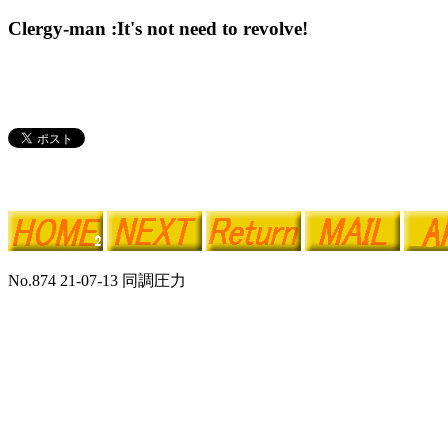
Clergy-man :It's not need to revolve!
No.874 21-07-13 同調圧力