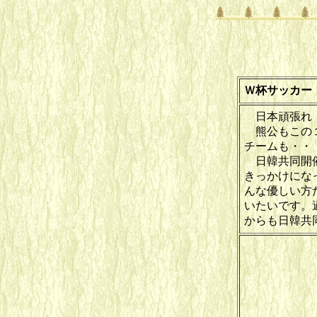
Ｗ杯サッカー
日本頑張れ
熊公もこの１
チームも・・
日韓共同開催
きっかけにな
んな優しい方
いたいです。
からも日韓共