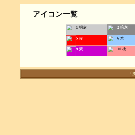
アイコン一覧
1
明灰
2
暗灰
5
赤
6
水
9
紫
10
桃
「