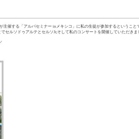
が主催する「アルパセミナー inメキシコ」に私の生徒が参加するというこ
でセルソドゥアルテとセルソJr,そして私のコンサートを開催していただきま
／