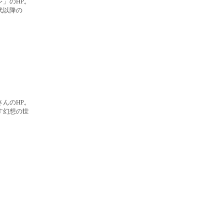
」のHP。
代以降の
んのHP。
す幻想の世