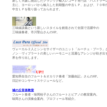
新しく大阪に開店したクラシック輸入レコード専門店「パストラーレ
主に、ヨーロッパから輸入した初期盤の中古ＬＰ、および、７０年
中古ＬＰを取り扱っておられます。
三味線談義という新しいスタイルを創造されて全国で活躍中の
三味線奏者、市川聖山さんのHP。
ヴォーカル２人とシンセサイザーのユニット「ルーチェ・プーラ」さ
ノン・ヴィブラートの美しいハーモニーと流麗なアレンジが紡ぎ出
界を作り出します。
UP!!
愛知県在住のフルート＆オカリナ奏者「加藤由記」さんのHP。
日記やコンサートスケジュールなど。
城の丘音楽教室
フルート奏者・味岡桂子さんのフルートとピアノの教室案内。
味岡さんの演奏会案内、プロフィール等紹介。