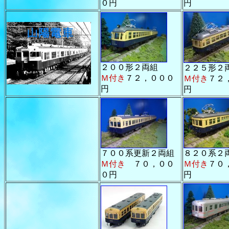
０円
円
２００形２両組
２２５形２
Ｍ付き
７２，０００
Ｍ付き
７２
円
円
７００系更新２両組
８２０系２
Ｍ付き
７０，００
Ｍ付き
７０
０円
円