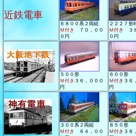
近鉄電車
６８００系２両組
２２２７形
Ｍ付き
７０，００
Ｍ付き
３８
０円
０円
５００形
６００形
Ｍ付き
３６，０００
Ｍ付き
３６
円
円
３００系２両組
８５０形
Ｍ付き
６４，００
Ｍ付き
３８