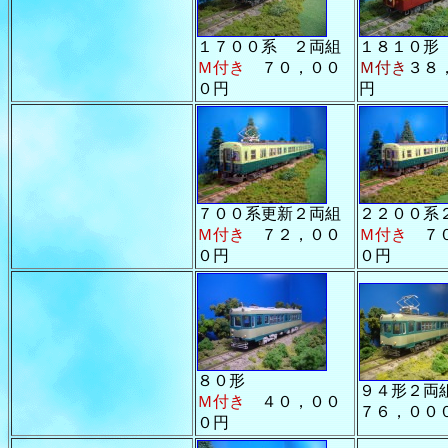
１７００系 ２両組
１８１０形
Ｍ付き
７０，００
Ｍ付き
３８
０円
円
７００系更新２両組
２２００系
Ｍ付き
７２，００
Ｍ付き
７０
０円
０円
８０形
９４形２両
Ｍ付き
４０，００
７６，００
０円