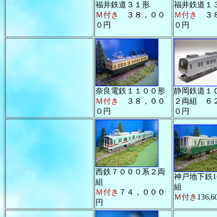
福井鉄道３１形
福井鉄道１
Ｍ付き
３８，００
Ｍ付き
３８
０円
０円
奈良電鉄１１００形
静岡鉄道１
Ｍ付き
３８，００
２両組 ６
０円
０円
西鉄７０００系２両
神戸地下鉄10
組
組
Ｍ付き
７４，０００
Ｍ付き
136,
円