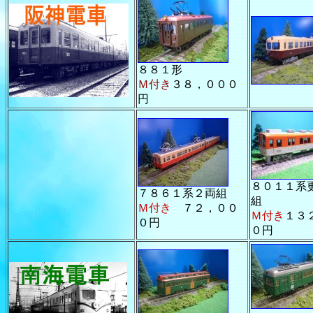
８８１形
Ｍ付き
３８，０００
円
８０１１系
７８６１系２両組
組
Ｍ付き
７２，００
Ｍ付き
１３
０円
０円