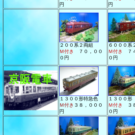
円
円
２００系２両組
６０００系
Ｍ付き
７０，００
Ｍ付き
７
０円
０円
１３００形特急色
１３００形
Ｍ付き
３８，０００
Ｍ付き
３８
円
０円