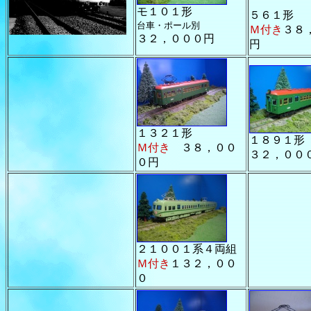
モ１０１形
５６１形
台車・ポール別
Ｍ付き
３８
３２，０００円
円
１３２１形
１８９１形
Ｍ付き
３８，００
３２，００
０円
２１００１系４両組
Ｍ付き
１３２，００
０