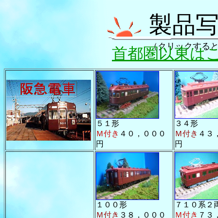
製品
（クリックする
首都圏以東は
５１形
３４形
Ｍ付き
４０，０００
Ｍ付き
４３
円
円
１００形
７１０系
Ｍ付き
３８，０００
Ｍ付き
７３