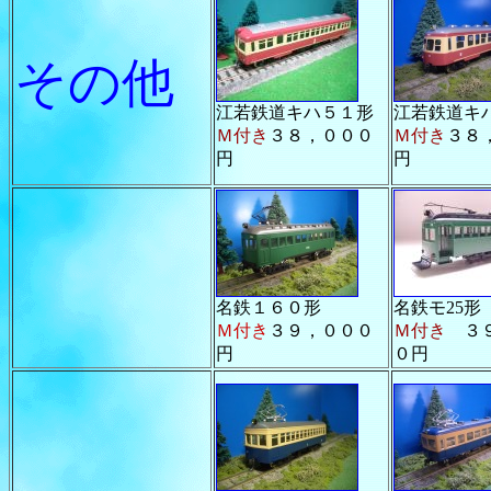
その他
江若鉄道キハ５１形
江若鉄道キ
Ｍ付き
３８，０００
Ｍ付き
３８
円
円
名鉄１６０形
名鉄モ25形
Ｍ付き
３９，０００
Ｍ付き
３９
円
０円