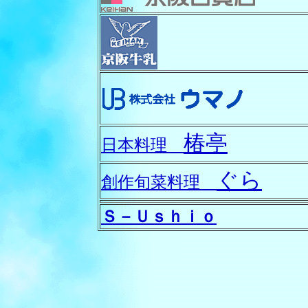
椿亭
日本料理
ぐら
創作旬菜料理
Ｓ－Ｕｓｈｉｏ