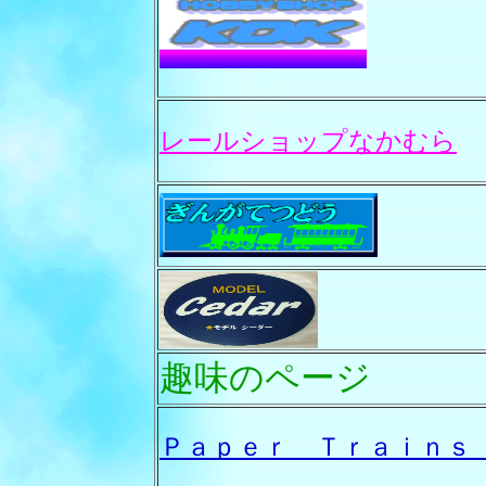
レールショップなかむら
趣味のページ
Ｐａｐｅｒ Ｔｒａｉｎ