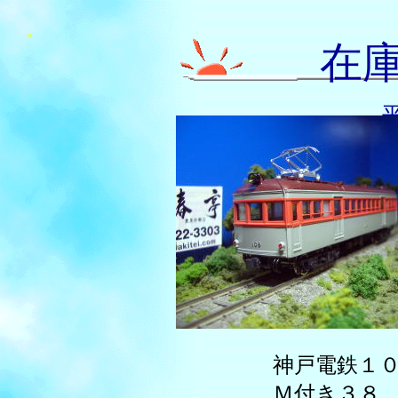
。
在
神戸電鉄１０
Ｍ付き３８，