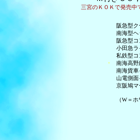
三宮のＫＯＫで発売中
阪急型
南海型
阪急型コ
小田
私鉄
。
南海
南海貨
山電
京阪鳩
（W＝ホ