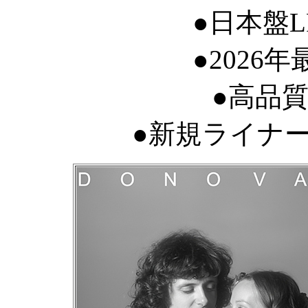
●日本盤
●2026
●高品質Bl
●新規ライナー