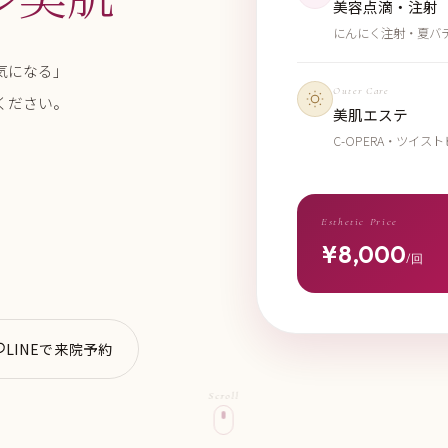
美容点滴・注射
にんにく注射・夏バ
気になる」
Outer Care
ください。
美肌エステ
C-OPERA・ツイ
。
Esthetic Price
¥8,000
/回
LINEで来院予約
Scroll