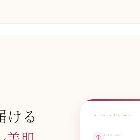
届ける
Treatment Approach
ル美肌
Inner Care