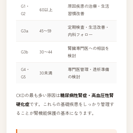
G1・
原因疾患の治療・生活
60以上
G2
習慣改善
定期検査・生活改善・
G3a
45〜59
内科フォロー
腎臓専門医への相談を
G3b
30〜44
検討
G4・
専門医管理・透析準備
30未満
G5
の検討
CKDの最も多い原因は
糖尿病性腎症・高血圧性腎
硬化症
です。これらの基礎疾患をしっかり管理す
ることが腎機能保護の基本になります。