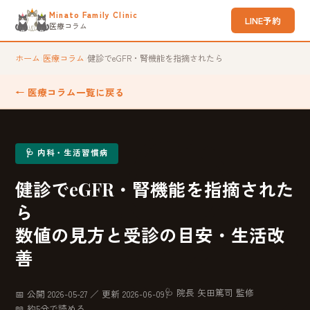
Minato Family Clinic
LINE予約
医療コラム
ホーム
›
医療コラム
›
健診でeGFR・腎機能を指摘されたら
← 医療コラム一覧に戻る
🩺 内科・生活習慣病
健診でeGFR・腎機能を指摘された
ら
数値の見方と受診の目安・生活改
善
🩺 院長 矢田篤司 監修
📅 公開 2026-05-27 ／ 更新 2026-06-09
📖 約5分で読める