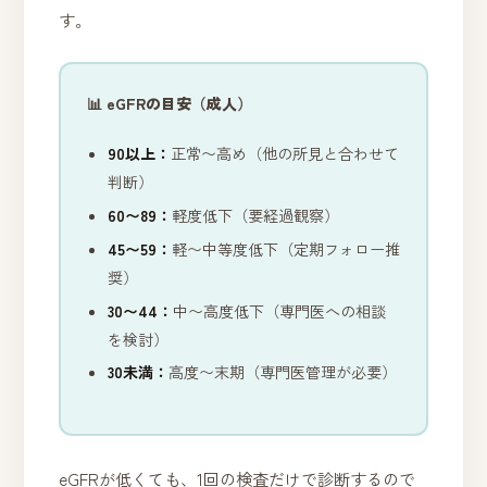
す。
📊 eGFRの目安（成人）
90以上：
正常〜高め（他の所見と合わせて
判断）
60〜89：
軽度低下（要経過観察）
45〜59：
軽〜中等度低下（定期フォロー推
奨）
30〜44：
中〜高度低下（専門医への相談
を検討）
30未満：
高度〜末期（専門医管理が必要）
eGFRが低くても、1回の検査だけで診断するので