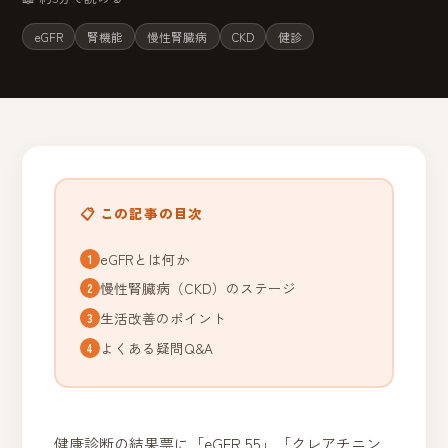
eGFR
腎機能
慢性腎臓病
CKD
健診
📋 この記事の目次
eGFRとは何か
慢性腎臓病（CKD）のステージ
生活改善のポイント
よくある疑問Q&A
健康診断の結果票に「eGFR 55」「クレアチニン