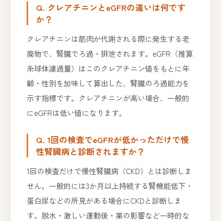
Q. クレアチニンとeGFRの違いは何です
か？
クレアチニンは筋肉が代謝される際に発生する老
廃物で、腎臓でろ過・排泄されます。eGFR（推算
糸球体濾過量）はこのクレアチニン値をもとに年
齢・性別を加味して算出した、腎臓のろ過能力を
示す指標です。クレアチニンが高い場合、一般的
にeGFRは低い値になります。
Q. 1回の検査でeGFRが低かっただけで慢
性腎臓病と診断されますか？
1回の検査だけで慢性腎臓病（CKD）とは診断しま
せん。一般的には3か月以上持続する腎機能低下・
蛋白尿などの所見がある場合にCKDと診断しま
す。脱水・激しい運動後・薬の影響など一時的な