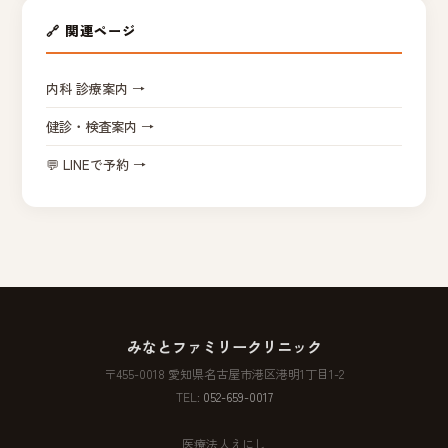
🔗 関連ページ
内科 診療案内 →
健診・検査案内 →
💬 LINEで予約 →
みなとファミリークリニック
〒455-0018 愛知県名古屋市港区港明1丁目1-2
TEL:
052-659-0017
医療法人えにし