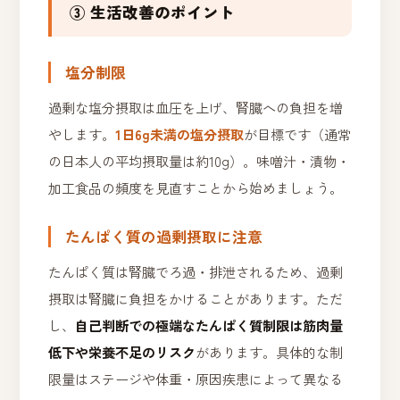
③ 生活改善のポイント
塩分制限
過剰な塩分摂取は血圧を上げ、腎臓への負担を増
やします。
1日6g未満の塩分摂取
が目標です（通常
の日本人の平均摂取量は約10g）。味噌汁・漬物・
加工食品の頻度を見直すことから始めましょう。
たんぱく質の過剰摂取に注意
たんぱく質は腎臓でろ過・排泄されるため、過剰
摂取は腎臓に負担をかけることがあります。ただ
し、
自己判断での極端なたんぱく質制限は筋肉量
低下や栄養不足のリスク
があります。具体的な制
限量はステージや体重・原因疾患によって異なる