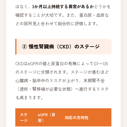
はなく、
3か月以上持続する異常があるか
どうかを
確認することが大切です。また、蛋白尿・血尿な
どの尿所見と合わせて総合的に評価します。
② 慢性腎臓病（CKD）のステージ
CKDはeGFRの値と尿蛋白の有無によってG1〜G5
のステージに分類されます。ステージが進むほど
心臓病・脳卒中のリスクが上がり、末期腎不全
（透析・腎移植が必要な状態）へ進行するリスク
も高まります。
ステ
eGFR（目
対応の方向性
ージ
安）