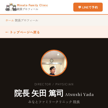
Minato Family Clinic
💬 LINEで予約
院長プロフィール
ホーム
›
院長プロフィール
← トップページへ戻る
DIRECTOR / PHYSICIAN
院長 矢田 篤司
Atsushi Yada
みなとファミリークリニック 院長