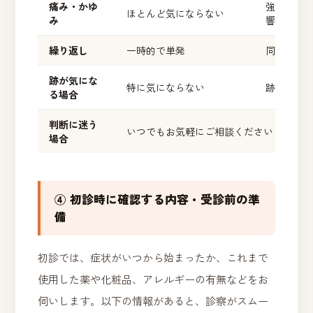
痛み・かゆ
強い、ま
ほとんど気にならない
み
響してい
繰り返し
一時的で単発
同じ症状
跡が気にな
特に気にならない
跡や色素
る場合
判断に迷う
いつでもお気軽にご相談ください
場合
④ 初診時に確認する内容・受診前の準
備
初診では、症状がいつから始まったか、これまで
使用した薬や化粧品、アレルギーの有無などをお
伺いします。以下の情報があると、診察がスムー