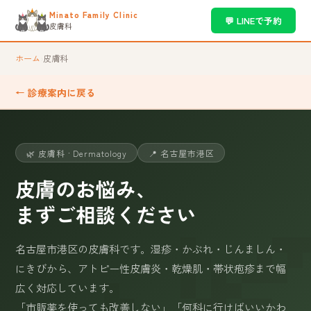
Minato Family Clinic
💬 LINEで予約
皮膚科
ホーム
›
皮膚科
← 診療案内に戻る
🌿 皮膚科 · Dermatology
📍 名古屋市港区
皮膚のお悩み、
まずご相談ください
名古屋市港区の皮膚科です。湿疹・かぶれ・じんましん・
にきびから、アトピー性皮膚炎・乾燥肌・帯状疱疹まで幅
広く対応しています。
「市販薬を使っても改善しない」「何科に行けばいいかわ