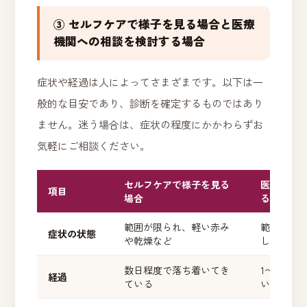
③ セルフケアで様子を見る場合と医療
機関への相談を検討する場合
症状や経過は人によってさまざまです。以下は一
般的な目安であり、診断を確定するものではあり
ません。迷う場合は、症状の程度にかかわらずお
気軽にご相談ください。
セルフケアで様子を見る
医療機関
項目
場合
る場合
範囲が限られ、軽い赤み
範囲が広
症状の状態
や乾燥など
している
数日程度で落ち着いてき
1〜2週間
経過
ている
い