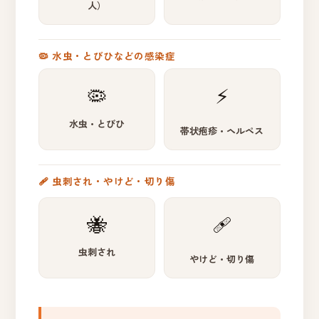
人）
🦠 水虫・とびひなどの感染症
🦠
⚡
水虫・とびひ
帯状疱疹・ヘルペス
🩹 虫刺され・やけど・切り傷
🐝
🩹
虫刺され
やけど・切り傷