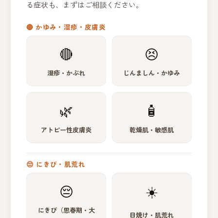
る症状も、まずはご相談ください。
🔴 かゆみ・湿疹・皮膚炎
🔴
😣
湿疹・かぶれ
じんましん・かゆみ
🌿
🧴
アトピー性皮膚炎
乾燥肌・敏感肌
😔 にきび・肌荒れ
😔
☀️
にきび（思春期・大
日焼け・肌荒れ