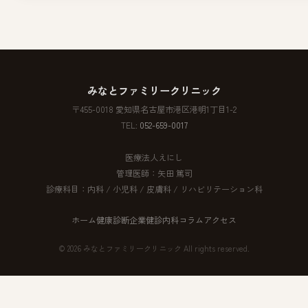
みなとファミリークリニック
〒455-0018 愛知県名古屋市港区港明1丁目1-2
TEL:
052-659-0017
医療法人えにし
管理医師：矢田 篤司
診療科目：内科 / 小児科 / 皮膚科 / リハビリテーション科
ホーム
健康診断
企業健診
内科
コラム
アクセス
© 2026 みなとファミリークリニック All rights reserved.