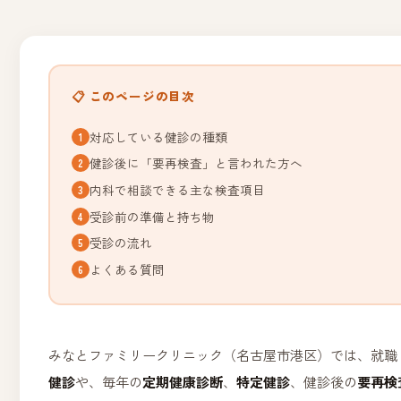
📋 このページの目次
対応している健診の種類
健診後に「要再検査」と言われた方へ
内科で相談できる主な検査項目
受診前の準備と持ち物
受診の流れ
よくある質問
みなとファミリークリニック（名古屋市港区）では、就職
健診
や、毎年の
定期健康診断
、
特定健診
、健診後の
要再検