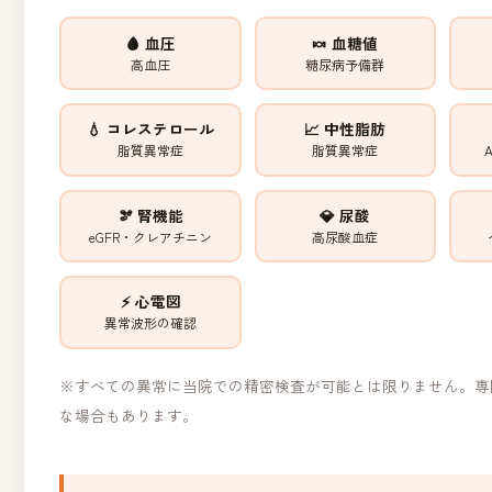
🩸 血圧
🍬 血糖値
高血圧
糖尿病予備群
💧 コレステロール
📈 中性脂肪
脂質異常症
脂質異常症
🫘 腎機能
💎 尿酸
eGFR・クレアチニン
高尿酸血症
⚡ 心電図
異常波形の確認
※すべての異常に当院での精密検査が可能とは限りません。専
な場合もあります。