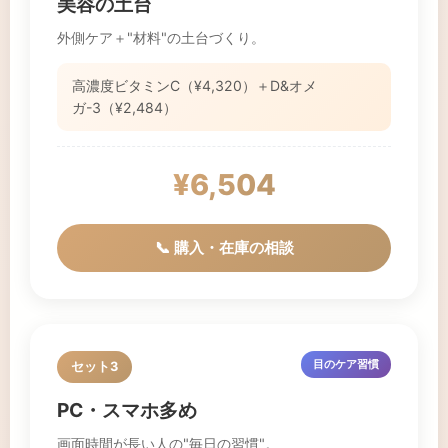
美容の土台
外側ケア＋"材料"の土台づくり。
高濃度ビタミンC（¥4,320）＋D&オメ
ガ-3（¥2,484）
¥6,504
📞 購入・在庫の相談
目のケア習慣
セット3
PC・スマホ多め
画面時間が長い人の"毎日の習慣"。