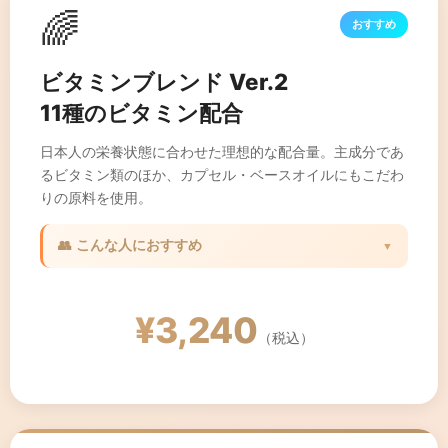
🌈
おすすめ
ビタミンブレンド Ver.2
11種のビタミン配合
日本人の栄養状態に合わせた理想的な配合量。主成分であ
るビタミン類のほか、カプセル・ベースオイルにもこだわ
りの原料を使用。
👥 こんな人におすすめ
▼
✓ 食生活が不規則な方
✓ 総合的な栄養バランスを整えたい方
¥3,240
✓ 忙しくて食事に気を使えない方
（税込）
✓ ビタミン不足が気になる方