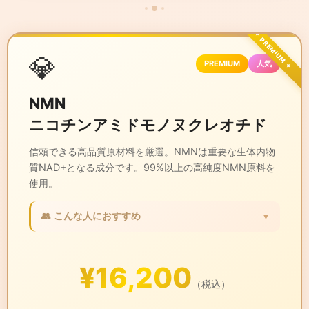
💎
PREMIUM
人気
NMN
ニコチンアミドモノヌクレオチド
信頼できる高品質原材料を厳選。NMNは重要な生体内物
質NAD+となる成分です。99%以上の高純度NMN原料を
使用。
👥 こんな人におすすめ
▼
✓ エイジングケアに興味がある方
✓ 若々しさを保ちたい方
¥16,200
✓ 健康寿命を延ばしたい方
（税込）
✓ 高品質なサプリをお探しの方