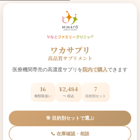
ワカサプリ
高品質サプリメント
医療機関専売の高濃度サプリを
院内で購入
できます
16
¥2,484
7
種類取扱い
〜 税込
目的別セット
🎯 目的別セットで選ぶ
📞 在庫確認・相談