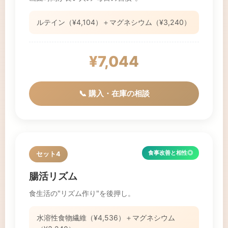
ルテイン（¥4,104）＋マグネシウム（¥3,240）
¥7,044
📞 購入・在庫の相談
食事改善と相性◎
セット4
腸活リズム
食生活の"リズム作り"を後押し。
水溶性食物繊維（¥4,536）＋マグネシウム