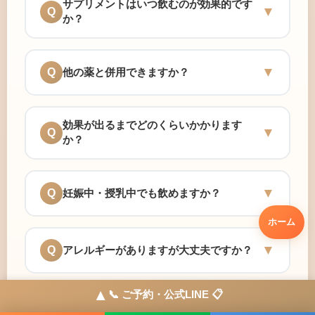
サプリメントはいつ飲むのが効果的です
▼
Q
か？
A
▼
他の薬と併用できますか？
Q
基本的には食後の摂取をおすすめしています。
脂溶性ビタミン（A、D、E、K）は食事と一緒
A
に摂ることで吸収率が高まります。水溶性ビタ
効果が出るまでどのくらいかかります
▼
Q
ミン（B群、C）は朝食後がおすすめです。
多くの場合は併用可能ですが、特定の医薬品と
か？
NMNは朝の空腹時、ルテインは朝食後が効果的
の相互作用が考えられる場合もあります。現在
A
です。詳しくは医師にご相談ください。
服用中のお薬がある方は、必ず医師にご相談く
▼
妊娠中・授乳中でも飲めますか？
ださい。当クリニックでは無料でご相談を承っ
Q
個人差がありますが、一般的に3ヶ月程度の継
ております。血液サラサラの薬を服用中の方は
続をおすすめしています。ビタミンCなどは比
ホーム
A
特にご注意ください。
較的早く（1〜2週間程度）体感される方もいま
▼
アレルギーがありますが大丈夫ですか？
Q
す。NMNやルテインなどは1〜3ヶ月の継続で効
製品によって異なります。妊娠中・授乳中の方
果を実感いただけることが多いです。継続的な
は、必ず事前に医師にご相談ください。一般的
A
▼
📞 ご予約・公式LINE 📋
摂取が重要です。
なビタミン類は適量であれば問題ありません
複数のサプリを一緒に飲んでも大丈夫で
▼
Q
が、NMNなど新しい成分は慎重な判断が必要で
各製品のアレルゲン情報を詳しくご説明いたし