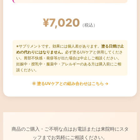
✓ 外出が多く紫外線が気になる方
✓ 塗るUVケアにプラスしたい方
¥7,020
✓ スキンケアを内側からサポートしたい方
（税込）
✓ 肌の調子を整えたい方
※サプリメントです。効果には個人差があります。
塗る日焼け止
めの代わりにはなりません。
必ず塗るUVケアと併用してくださ
い。胃部不快感・発疹等が出た場合は中止しご相談ください。
妊娠中・授乳中・服薬中・アレルギーのある方は購入前にご相
談ください。
🌞 塗るUVケアとの組み合わせはこちら →
商品のご購入・ご不明な点はお電話または来院時にスタ
ッフまでお気軽にご相談ください。