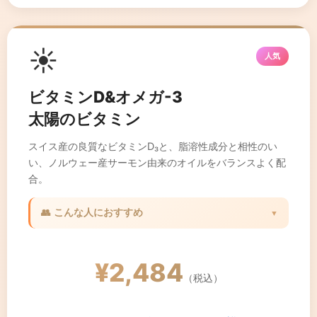
☀️
人気
ビタミンD&オメガ-3
太陽のビタミン
スイス産の良質なビタミンD₃と、脂溶性成分と相性のい
い、ノルウェー産サーモン由来のオイルをバランスよく配
合。
👥 こんな人におすすめ
▼
✓ 日光を浴びる機会が少ない方
✓ 骨の健康を維持したい方
¥2,484
✓ 免疫力をサポートしたい方
（税込）
✓ 室内で過ごすことが多い方