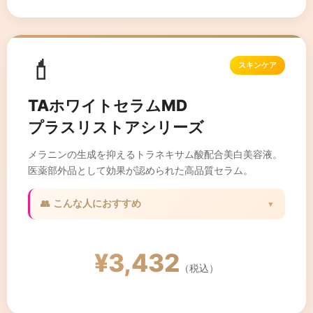
💄
スキンケア
TAホワイトセラムMD
プラスリストアシリーズ
メラニンの生成を抑えるトラネキサム酸配合美白美容液。
医薬部外品として効果が認められた高品質セラム。
👥 こんな人におすすめ
▼
✓ シミ・そばかすが気になる方
✓ 美白ケアをしたい方
¥3,432
✓ 透明感のある肌を目指したい方
（税込）
✓ エイジングケアに興味がある方