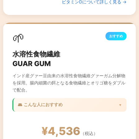
ビタミンDについて詳しく見る →
🌱
おすすめ
水溶性食物繊維
GUAR GUM
インド産グァー豆由来の水溶性食物繊維グァーガム分解物
を採用。腸内細菌の餌となる食物繊維とオリゴ糖をダブル
で配合。
👥 こんな人におすすめ
▼
✓ 腸内環境を整えたい方
✓ お通じが気になる方
¥4,536
✓ 食物繊維が不足しがちな方
（税込）
✓ 健康的なダイエットをしたい方