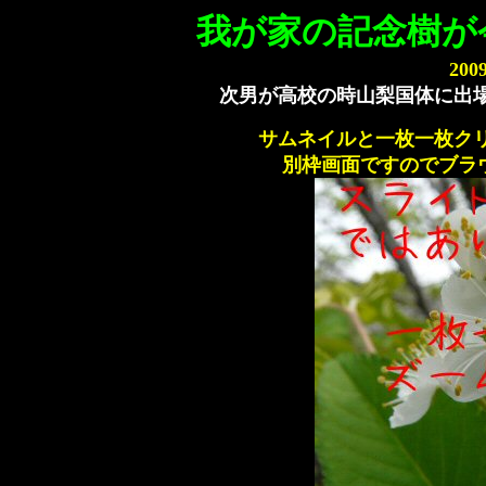
我が家の記念樹が
20
次男が高校の時山梨国体に出
サムネイルと一枚一枚ク
別枠画面ですのでブラ