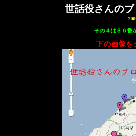
世話役さんのブ
20
その４は３６番
下の画像を