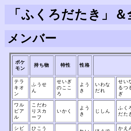
「ふくろだたき」＆
メンバー
ポケ
持ち物
特性
性格
モン
テラ
せいぎ
せい
ふうせ
よう
いわな
キオ
のここ
るつ
ん
き
だれ
ン
ろ
ぎ
ワル
こだわ
よう
ふく
ビア
りスカ
いかく
じしん
き
だた
ル
ーフ
シビ
ひこう
かえ