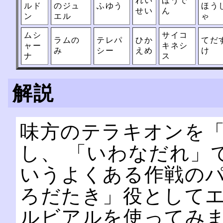
れい
ほうで
ルド
のジュ
ふゆう
ほう
せい
ん
ン
エル
ゃ
ムシ
サイコ
ラムの
テレパ
ひか
てだ
ャー
キネシ
み
シー
えめ
け
ナ
ス
解説
味方のテラキオンを
し、 「いわなだれ」
いうよくある作戦のパ
ろだたき」役として
ルビアルを使ってみま