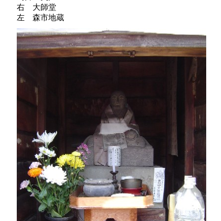
右 大師堂
左 森市地蔵