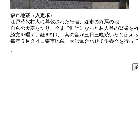
森市地蔵（入定塚）
江戸時代村人に尊敬された行者、森市の終焉の地
自らの天寿を悟り、今まで世話になった村人等の繁栄を
経文を唱え、鉦を打ち、其の音が三日三晩続いたと伝え
毎年６月２４日森市地蔵、大師堂合わせて供養会を行っ
。