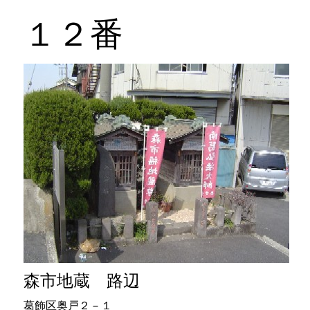
１２番
森市地蔵 路辺
葛飾区奥戸２－１