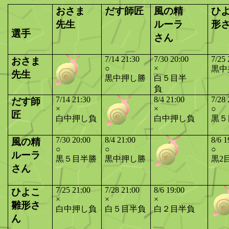
おさま
だす師匠
風の精
ひ
先生
ルーラ
形
選手
さん
7/14 21:30
7/30 20:00
7/25 
おさま
○
×
黒中
先生
黒中押し勝
白５目半
負
7/14 21:30
8/4 21:00
7/28 
だす師
×
×
○
匠
白中押し負
白中押し負
黒５
7/30 20:00
8/4 21:00
8/6 1
風の精
○
○
○
ルーラ
黒５目半勝
黒中押し勝
黒2
さん
7/25 21:00
7/28 21:00
8/6 19:00
ひよこ
×
×
×
雛形さ
白中押し負
白５目半負
白２目半負
ん