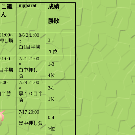
nipparat
よこ
雛
成績
さん
勝敗
21:00
○
8/6 2１:00
3-1
押し勝
○
白1目半勝
１位
21:00
7/21 21:00
×
1-3
目半勝
白中押し
4位
負
9:00
7/29 21:00
×
3-1
目半勝
黒１０目半
1位
負
7/17 20:00
×
0-4
黒中押し負
5位