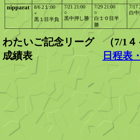
nipparat
7/21 21:00
7/29 21:00
7/17 
8/6 2１:00
○
○
白中
×
黒中押し勝
白１０目半
黒１目半負
勝
わたいご
記念リーグ （7/1４～
成績表
日程表