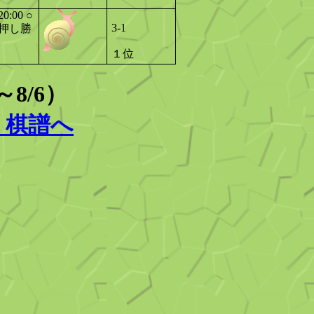
20:00
○
3-1
押し勝
１位
8/6）
・棋譜へ