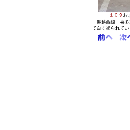
１０９
お
磐越西線 喜多方
て白く塗られてい