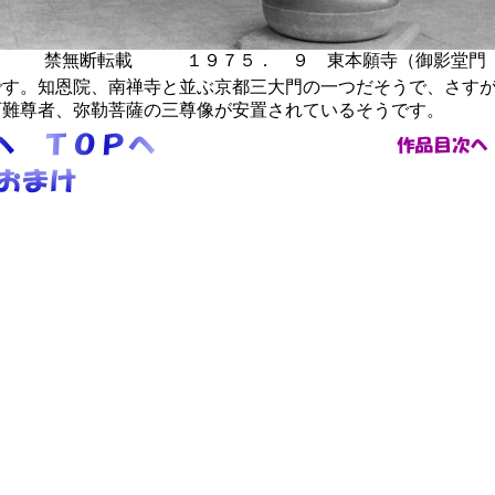
６７
禁無断転載 １９７５． ９ 東本願寺（御影堂門
す。知恩院、南禅寺と並ぶ京都三大門の一つだそうで、さすが
阿難尊者、弥勒菩薩の三尊像が安置されているそうです。