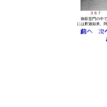
３
御影堂門の中で
には釈迦如来、