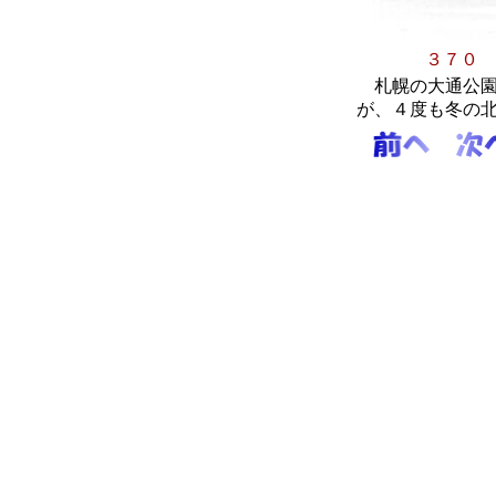
３
札幌の大通公園
が、４度も冬の