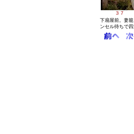
３７
禁
下扇屋前。妻籠
ンセル待ちで四