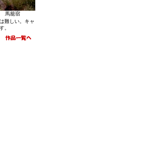
籠宿
は難しい。キャ
す。