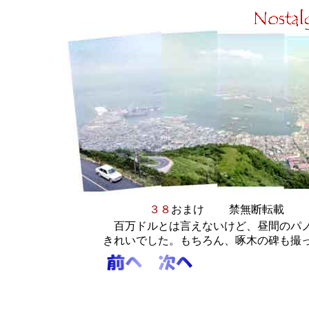
３８
おまけ
禁無断転載
百万ドルとは言えないけど、昼間のパノ
きれいでした。もちろん、啄木の碑も撮