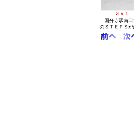
３
国分寺駅南口前
のＳＴＥＰＳが